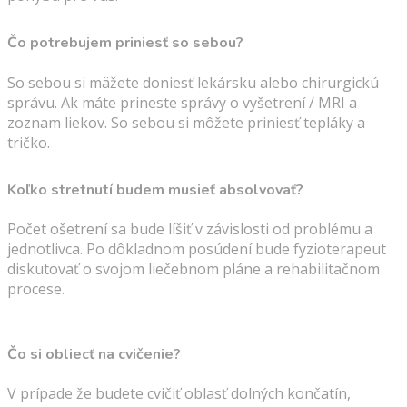
Čo potrebujem priniesť so sebou?
So sebou si mäžete doniesť lekársku alebo chirurgickú
správu.
Ak máte prineste správy o vyšetrení / MRI a
zoznam liekov.
So sebou si môžete
priniesť tepláky a
tričko.
Koľko stretnutí budem musieť absolvovať?
Počet ošetrení sa bude líšiť v závislosti od problému a
jednotlivca.
Po dôkladnom posúdení bude fyzioterapeut
diskutovať o svojom liečebnom pláne a rehabilitačnom
procese.
Čo si obliecť na cvičenie?
V prípade že budete cvičiť oblasť dolných končatín,