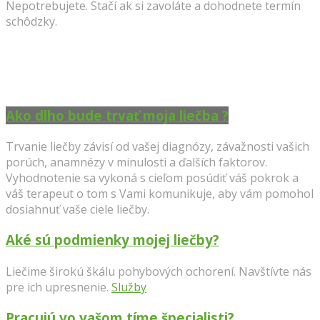
Nepotrebujete. Stačí ak si zavoláte a dohodnete termín
schôdzky.
Ako dlho bude trvať moja liečba ?
Trvanie liečby závisí od vašej diagnózy, závažnosti vašich
porúch, anamnézy v minulosti a ďalších faktorov.
Vyhodnotenie sa vykoná s cieľom posúdiť váš pokrok a
váš terapeut o tom s Vami komunikuje, aby vám pomohol
dosiahnuť vaše ciele liečby.
Aké sú podmienky mojej liečby?
Liečime
širokú škálu pohybových ochorení.
Navštívte nás
pre ich upresnenie.
Služby
Pracujú vo vašom tíme špecialisti?