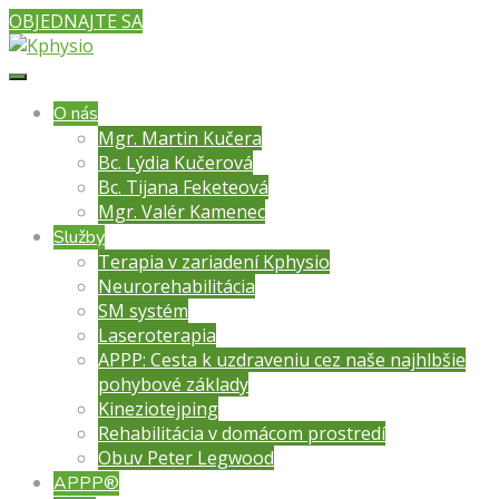
OBJEDNAJTE SA
O nás
Mgr. Martin Kučera
Bc. Lýdia Kučerová
Bc. Tijana Feketeová
Mgr. Valér Kamenec
Služby
Terapia v zariadení Kphysio
Neurorehabilitácia
SM systém
Laseroterapia
APPP: Cesta k uzdraveniu cez naše najhlbšie
pohybové základy
Kineziotejping
Rehabilitácia v domácom prostredí
Obuv Peter Legwood
APPP®