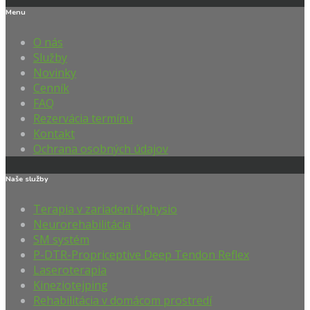
Menu
O nás
Služby
Novinky
Cenník
FAQ
Rezervácia termínu
Kontakt
Ochrana osobných údajov
Naše služby
Terapia v zariadení Kphysio
Neurorehabilitácia
SM systém
P-DTR-Propriceptive Deep Tendon Reflex
Laseroterapia
Kineziotejping
Rehabilitácia v domácom prostredí