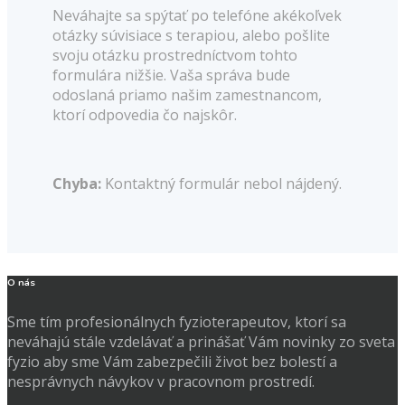
Neváhajte sa spýtať po telefóne akékoľvek
otázky súvisiace s terapiou, alebo pošlite
svoju otázku prostredníctvom tohto
formulára nižšie.
Vaša správa bude
odoslaná priamo našim zamestnancom,
ktorí odpovedia čo najskôr.
Chyba:
Kontaktný formulár nebol nájdený.
O nás
Sme tím profesionálnych fyzioterapeutov, ktorí sa
neváhajú stále vzdelávať a prinášať Vám novinky zo sveta
fyzio aby sme Vám zabezpečili život bez bolestí a
nesprávnych návykov v pracovnom prostredí.