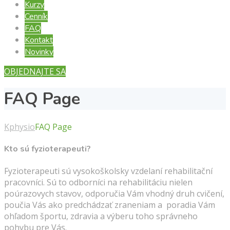
Kurzy
Cenník
FAQ
Kontakt
Novinky
OBJEDNAJTE SA
FAQ Page
Kphysio
FAQ Page
Kto sú fyzioterapeuti?
Fyzioterapeuti sú vysokoškolsky vzdelaní rehabilitační
pracovníci. Sú to odborníci na rehabilitáciu nielen
poúrazovych stavov, odporučia Vám vhodný druh cvičení,
poučia Vás ako predchádzať zraneniam a poradia Vám
ohľadom športu, zdravia a výberu toho správneho
pohybu pre Vás.