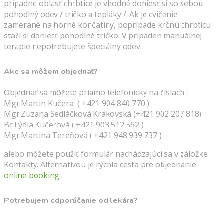
prípadne oblasť chrbtice je vhodné doniesť si so sebou
pohodlný odev / tričko a tepláky /. Ak je cvičenie
zamerané na horné končatiny, poprípade krčnú chrbticu
stačí si doniesť pohodlné tričko. V prípaden manuálnej
terapie nepotrebujete špeciálny odev.
Ako sa môžem objednať?
Objednať sa môžete priamo telefonicky na číslach :
Mgr.Martin Kučera
( +421 904 840 770
)
Mgr.Zuzana Sedláčková Krakovská
(+421 902 207 818
)
Bc.Lýdia Kučerová
( +421 903 512 562
)
Mgr.Martina Tereňová
( +421 948 939 737
)
alebo môžete použiť formulár nachádzajúci sa v záložke
Kontakty. Alternatívou je rýchla cesta pre objednanie
online booking
.
Potrebujem odporúčanie od lekára?