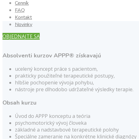
Cenník
FAQ
Kontakt
Novinky
OBJEDNAJTE SA
Absolventi kurzov APPP® získavajú
ucelený koncept práce s pacientom,
prakticky použiteľné terapeutické postupy,
hlbšie pochopenie vývoja pohybu,
nástroje pre dlhodobo udržateľné výsledky terapie.
Obsah kurzu
Úvod do APPP konceptu a teória
psychomotorický vývoj človeka
základné a nadstavbové terapeutické polohy
Špeciálne zameranie na konkrétne klinické diagnózy