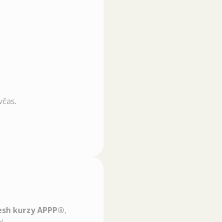
včas.
esh kurzy APPP®
,
v.