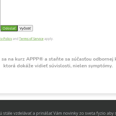
cy Policy
and
Terms of Service
apply.
e sa na kurz APPP® a staňte sa súčasťou odbornej 
ktorá dokáže vidieť súvislosti, nielen symptómy.
ú stále vzdelávať a prinášať Vám novinky zo sveta fyzio aby