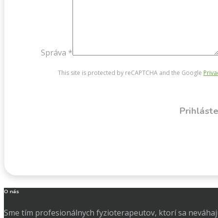
Správa *
This site is protected by reCAPTCHA and the Google
Priva
Prihlást
O nás
Sme tím profesionálnych fyzioterapeutov, ktorí sa neváhaj