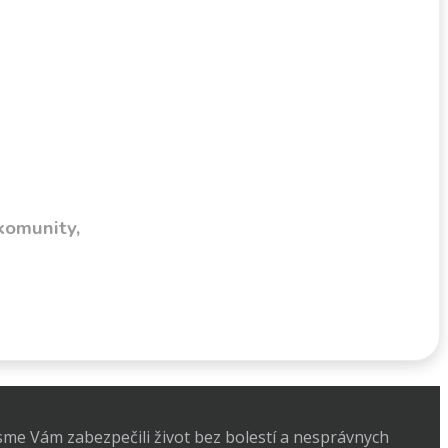
komunity,
 sme Vám zabezpečili život bez bolestí a nesprávnych