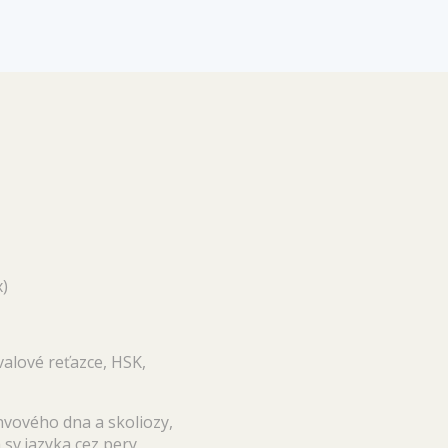
x)
valové reťazce, HSK,
anvového dna a skoliozy,
 sv.jazyka cez pery,