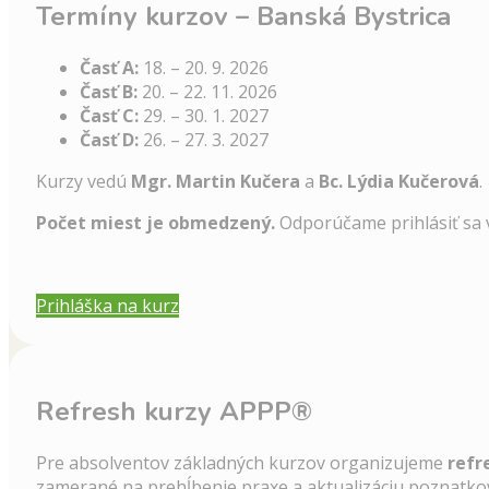
Termíny kurzov – Banská Bystrica
Časť A:
18. – 20. 9. 2026
Časť B:
20. – 22. 11. 2026
Časť C:
29. – 30. 1. 2027
Časť D:
26. – 27. 3. 2027
Kurzy vedú
Mgr. Martin Kučera
a
Bc. Lýdia Kučerová
.
Počet miest je obmedzený.
Odporúčame prihlásiť sa 
Prihláška na kurz
Refresh kurzy APPP®
Pre absolventov základných kurzov organizujeme
refr
zamerané na prehĺbenie praxe a aktualizáciu poznatko