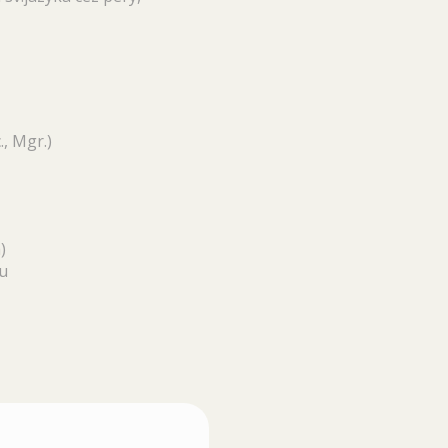
., Mgr.)
)
du