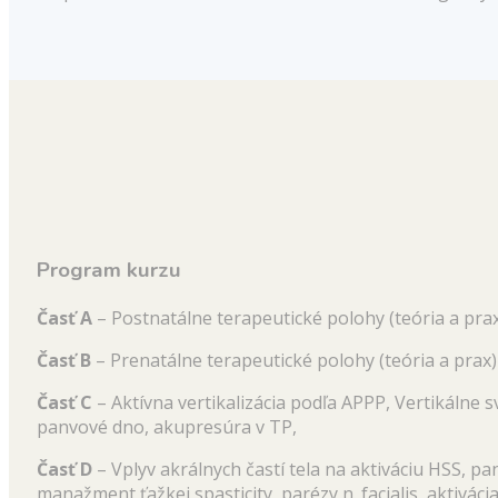
Program kurzu
Časť A
– Postnatálne terapeutické polohy (teória a pra
Časť B
– Prenatálne terapeutické polohy (teória a prax)
Časť C
– Aktívna vertikalizácia podľa APPP, Vertikálne s
panvové dno, akupresúra v TP,
Časť D
– Vplyv akrálnych častí tela na aktiváciu HSS, p
manažment ťažkej spasticity, parézy n. facialis, aktivácia