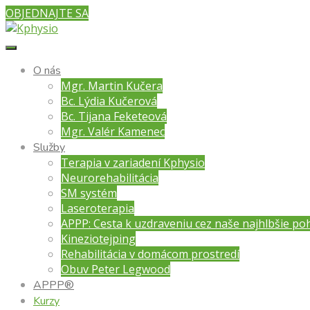
OBJEDNAJTE SA
O nás
Mgr. Martin Kučera
Bc. Lýdia Kučerová
Bc. Tijana Feketeová
Mgr. Valér Kamenec
Služby
Terapia v zariadení Kphysio
Neurorehabilitácia
SM systém
Laseroterapia
APPP: Cesta k uzdraveniu cez naše najhlbšie po
Kineziotejping
Rehabilitácia v domácom prostredí
Obuv Peter Legwood
APPP®
Kurzy