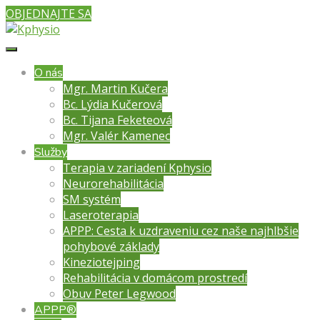
OBJEDNAJTE SA
O nás
Mgr. Martin Kučera
Bc. Lýdia Kučerová
Bc. Tijana Feketeová
Mgr. Valér Kamenec
Služby
Terapia v zariadení Kphysio
Neurorehabilitácia
SM systém
Laseroterapia
APPP: Cesta k uzdraveniu cez naše najhlbšie
pohybové základy
Kineziotejping
Rehabilitácia v domácom prostredí
Obuv Peter Legwood
APPP®