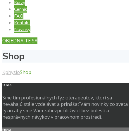
Kurzy
Cenník
FAQ
Kontakt
Novinky
OBJEDNAJTE SA
Shop
Kphysio
Shop
O nás
Sme tím profesionálnych fyzioterapeutov, ktorí sa
neváhajú stále vzdelávať a prinášať Vám novinky zo sveta
fyzio aby sme Vám zabezpečili život bez bolestí a
nesprávnych návykov v pracovnom prostredí.
Menu