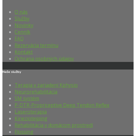
O nás
Služby
Novinky
Cenník
FAQ
Rezervácia termínu
Kontakt
Ochrana osobných údajov
Naše služby
Terapia v zariadení Kphysio
Neurorehabilitácia
SM systém
P-DTR-Propriceptive Deep Tendon Reflex
Laseroterapia
Kineziotejping
Rehabilitácia v domácom prostredí
Flossing