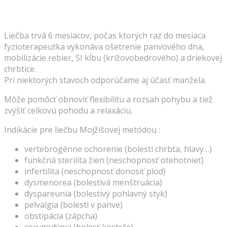
Liečba trvá 6 mesiacov, počas ktorých raz do mesiaca
fyzioterapeutka vykonáva ošetrenie panvového dna,
mobilizácie rebier, SI kĺbu (krížovobedrového) a driekovej
chrbtice.
Pri niektorých stavoch odporúčame aj účasť manžela.
Môže pomôcť obnoviť flexibilitu a rozsah pohybu a tiež
zvýšiť celkovú pohodu a relaxáciu.
Indikácie pre liečbu Mojžišovej metódou :
vertebrogénne ochorenie (bolesti chrbta, hlavy…)
funkčná sterilita žien (neschopnosť otehotnieť)
infertilita (neschopnosť donosiť plod)
dysmenorea (bolestivá menštruácia)
dyspareunia (bolestivý pohlavný styk)
pelvalgia (bolesti v panve)
obstipácia (zápcha)