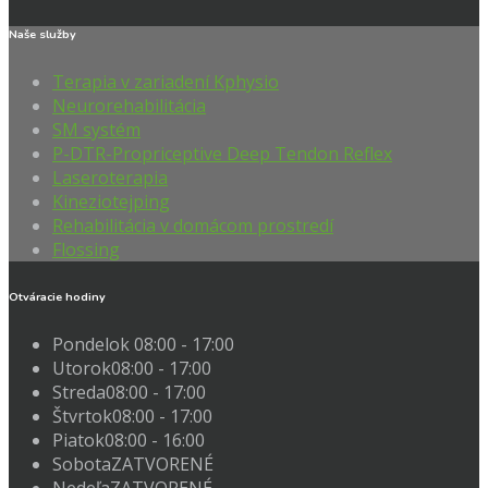
Naše služby
Terapia v zariadení Kphysio
Neurorehabilitácia
SM systém
P-DTR-Propriceptive Deep Tendon Reflex
Laseroterapia
Kineziotejping
Rehabilitácia v domácom prostredí
Flossing
Otváracie hodiny
Pondelok
08:00 - 17:00
Utorok
08:00 - 17:00
Streda
08:00 - 17:00
Štvrtok
08:00 - 17:00
Piatok
08:00 - 16:00
Sobota
ZATVORENÉ
Nedeľa
ZATVORENÉ