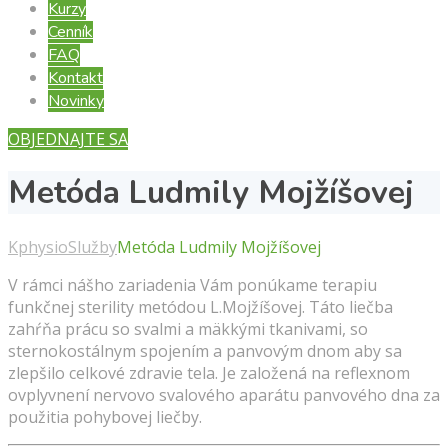
Kurzy
Cenník
FAQ
Kontakt
Novinky
OBJEDNAJTE SA
Metóda Ludmily Mojžíšovej
Kphysio
Služby
Metóda Ludmily Mojžíšovej
V rámci nášho zariadenia Vám ponúkame terapiu
funkčnej sterility metódou L.Mojžíšovej.
Táto liečba
zahŕňa prácu so svalmi a mäkkými tkanivami, so
sternokostálnym spojením a panvovým dnom aby sa
zlepšilo celkové zdravie tela.
Je založená na reflexnom
ovplyvnení nervovo svalového aparátu panvového dna za
použitia pohybovej liečby.