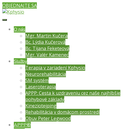
OBJEDNAJTE SA
O nás
Mgr. Martin Kučera
Bc. Lýdia Kučerová
Bc. Tijana Feketeová
Mgr. Valér Kamenec
Služby
Terapia v zariadení Kphysio
Neurorehabilitácia
SM systém
Laseroterapia
APPP: Cesta k uzdraveniu cez naše najhlbšie
pohybové základy
Kineziotejping
Rehabilitácia v domácom prostredí
Obuv Peter Legwood
APPP®