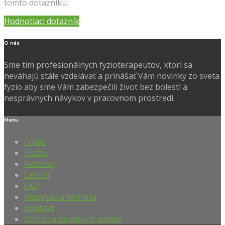
tomto dotazníku.
Hodnotiaci dotazník
O nás
Sme tím profesionálnych fyzioterapeutov, ktorí sa
neváhajú stále vzdelávať a prinášať Vám novinky zo sveta
fyzio aby sme Vám zabezpečili život bez bolestí a
nesprávnych návykov v pracovnom prostredí.
Menu
O nás
Služby
Novinky
Cenník
FAQ
Rezervácia termínu
Kontakt
Ochrana osobných údajov