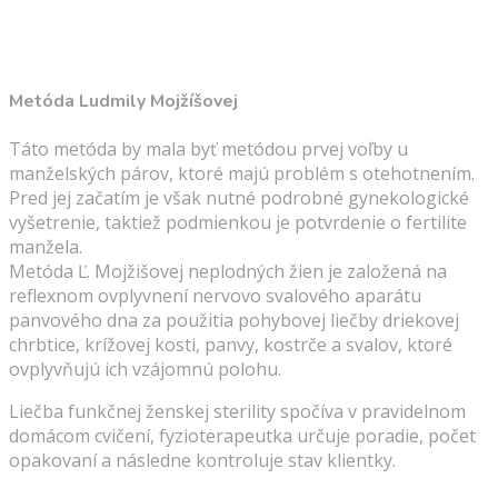
Metóda Ludmily Mojžíšovej
Táto metóda by mala byť metódou prvej voľby u
manželských párov, ktoré majú problém s otehotnením.
Pred jej začatím je však nutné podrobné gynekologické
vyšetrenie, taktiež podmienkou je potvrdenie o fertilite
manžela.
Metóda Ľ. Mojžišovej neplodných žien je založená na
reflexnom ovplyvnení nervovo svalového aparátu
panvového dna za použitia pohybovej liečby driekovej
chrbtice, krížovej kosti, panvy, kostrče a svalov, ktoré
ovplyvňujú ich vzájomnú polohu.
Liečba funkčnej ženskej sterility spočíva v pravidelnom
domácom cvičení, fyzioterapeutka určuje poradie, počet
opakovaní a následne kontroluje stav klientky.