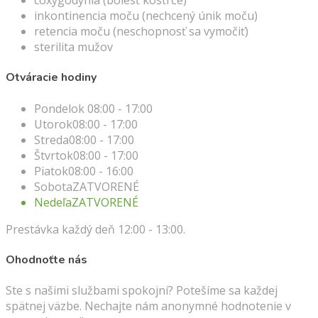
coxygodýnia (bolesť kostrče)
inkontinencia moču (nechcený únik moču)
retencia moču (neschopnosť sa vymočiť)
sterilita mužov
Otváracie hodiny
Pondelok
08:00 - 17:00
Utorok
08:00 - 17:00
Streda
08:00 - 17:00
Štvrtok
08:00 - 17:00
Piatok
08:00 - 16:00
Sobota
ZATVORENÉ
Nedeľa
ZATVORENÉ
Prestávka každý deň 12:00 - 13:00.
Ohodnoťte nás
Ste s našimi službami spokojní? Potešíme sa každej
spätnej väzbe. Nechajte nám anonymné hodnotenie v